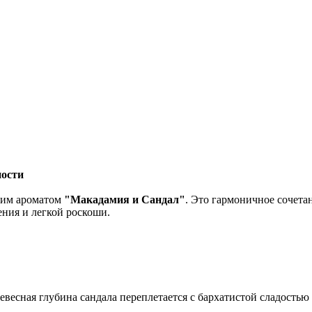
ности
шим ароматом
"Макадамия и Сандал"
. Это гармоничное сочет
ления и легкой роскоши.
ревесная глубина сандала переплетается с бархатистой сладостью