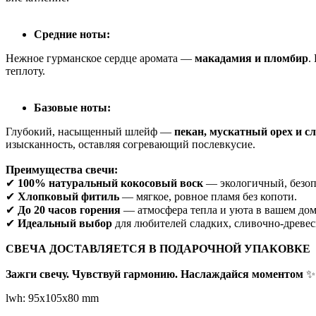
Средние ноты:
Нежное гурманское сердце аромата —
макадамия и пломбир
.
теплоту.
Базовые ноты:
Глубокий, насыщенный шлейф —
пекан, мускатный орех и с
изысканность, оставляя согревающий послевкусие.
Преимущества свечи:
✔
100% натуральный кокосовый воск
— экологичный, безоп
✔
Хлопковый фитиль
— мягкое, ровное пламя без копоти.
✔
До 20 часов горения
— атмосфера тепла и уюта в вашем дом
✔
Идеальный выбор
для любителей сладких, сливочно-древес
СВЕЧА ДОСТАВЛЯЕТСЯ В ПОДАРОЧНОЙ УПАКОВКЕ
Зажги свечу. Чувствуй гармонию. Наслаждайся моментом
✨
lwh: 95x105x80 mm